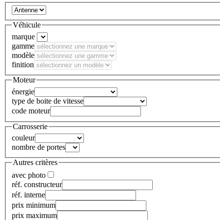
Véhicule
marque
gamme
modèle
finition
Moteur
énergie
type de boite de vitesse
code moteur
Carrosserie
couleur
nombre de portes
Autres critères
avec photo
réf. constructeur
réf. interne
prix minimum
prix maximum