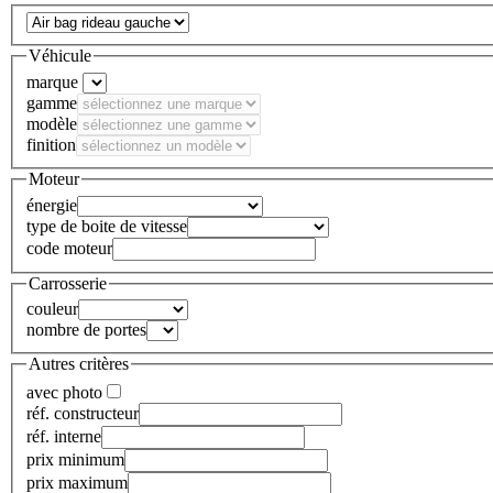
Véhicule
marque
gamme
modèle
finition
Moteur
énergie
type de boite de vitesse
code moteur
Carrosserie
couleur
nombre de portes
Autres critères
avec photo
réf. constructeur
réf. interne
prix minimum
prix maximum