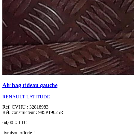
Air bag rideau gauche
RENAULT LATITUDE
Réf. CVHU : 32818983
Réf. constructeur : 985P19625R
64,00 €
TTC
livraison offerte !