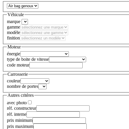
Véhicule
marque
gamme
modèle
finition
Moteur
énergie
type de boite de vitesse
code moteur
Carrosserie
couleur
nombre de portes
Autres critères
avec photo
réf. constructeur
réf. interne
prix minimum
prix maximum