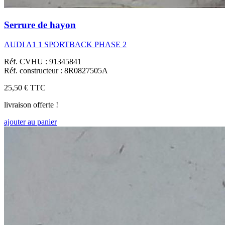
Serrure de hayon
AUDI A1 1 SPORTBACK PHASE 2
Réf. CVHU : 91345841
Réf. constructeur : 8R0827505A
25,50 €
TTC
livraison offerte !
ajouter au panier