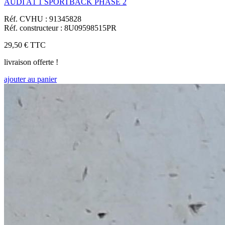
AUDI A1 1 SPORTBACK PHASE 2
Réf. CVHU : 91345828
Réf. constructeur : 8U09598515PR
29,50 €
TTC
livraison offerte !
ajouter au panier