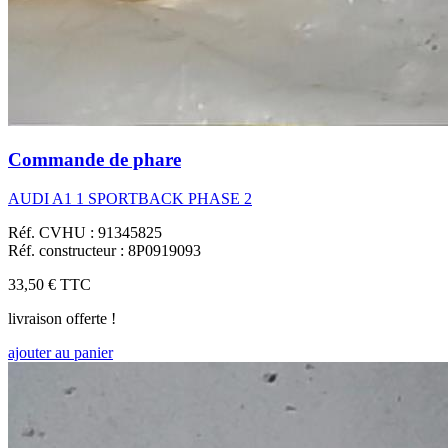
Commande de phare
AUDI A1 1 SPORTBACK PHASE 2
Réf. CVHU : 91345825
Réf. constructeur : 8P0919093
33,50 €
TTC
livraison offerte !
ajouter au panier