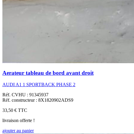
Aerateur tableau de bord avant droit
AUDI A1 1 SPORTBACK PHASE 2
Réf. CVHU : 91345937
Réf. constructeur : 8X1820902ADS9
33,50 €
TTC
livraison offerte !
ajouter au panier