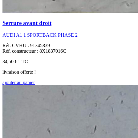
Serrure avant droit
AUDI A1 1 SPORTBACK PHASE 2
Réf. CVHU : 91345839
Réf. constructeur : 8X1837016C
34,50 €
TTC
livraison offerte !
ajouter au panier