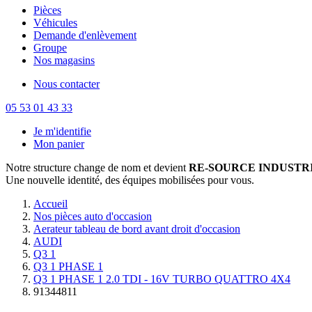
Pièces
Véhicules
Demande d'enlèvement
Groupe
Nos magasins
Nous contacter
05 53 01 43 33
Je m'identifie
Mon panier
Notre structure change de nom et devient
RE-SOURCE INDUSTRI
Une nouvelle identité, des équipes mobilisées pour vous.
Accueil
Nos pièces auto d'occasion
Aerateur tableau de bord avant droit d'occasion
AUDI
Q3 1
Q3 1 PHASE 1
Q3 1 PHASE 1 2.0 TDI - 16V TURBO QUATTRO 4X4
91344811