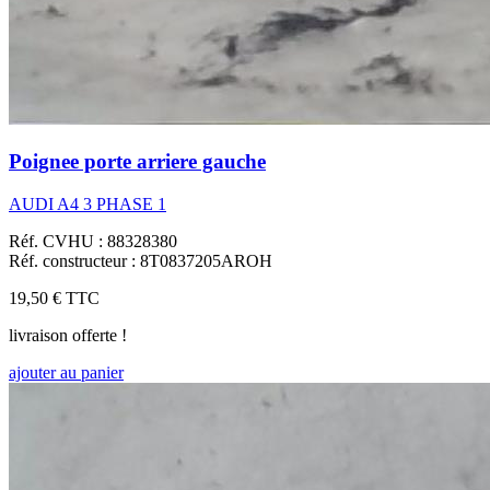
Poignee porte arriere gauche
AUDI A4 3 PHASE 1
Réf. CVHU : 88328380
Réf. constructeur : 8T0837205AROH
19,50 €
TTC
livraison offerte !
ajouter au panier