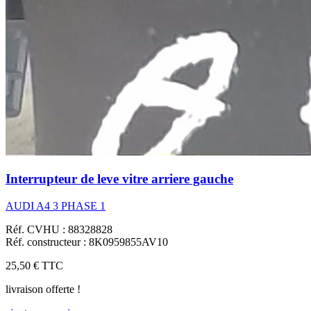
Interrupteur de leve vitre arriere gauche
AUDI A4 3 PHASE 1
Réf. CVHU : 88328828
Réf. constructeur : 8K0959855AV10
25,50 €
TTC
livraison offerte !