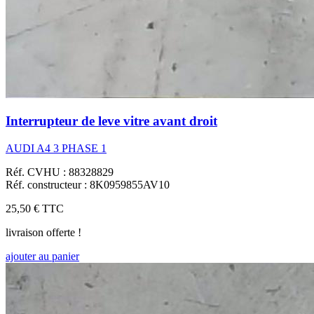
Interrupteur de leve vitre avant droit
AUDI A4 3 PHASE 1
Réf. CVHU : 88328829
Réf. constructeur : 8K0959855AV10
25,50 €
TTC
livraison offerte !
ajouter au panier