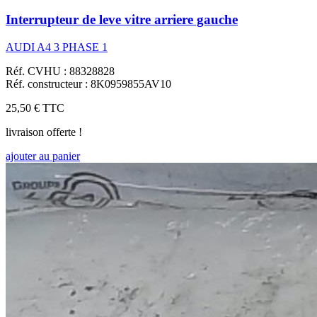
Interrupteur de leve vitre arriere gauche
AUDI A4 3 PHASE 1
Réf. CVHU : 88328828
Réf. constructeur : 8K0959855AV10
25,50 €
TTC
livraison offerte !
ajouter au panier