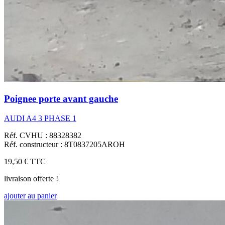
Poignee porte avant gauche
AUDI A4 3 PHASE 1
Réf. CVHU : 88328382
Réf. constructeur : 8T0837205AROH
19,50 €
TTC
livraison offerte !
ajouter au panier