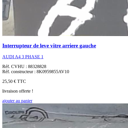
Interrupteur de leve vitre arriere gauche
AUDI A4 3 PHASE 1
Réf. CVHU : 88328828
Réf. constructeur : 8K0959855AV10
25,50 €
TTC
livraison offerte !
ajouter au panier