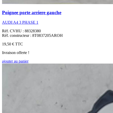
Poignee porte arriere gauche
AUDI A4 3 PHASE 1
Réf. CVHU : 88328380
Réf. constructeur : 8T0837205AROH
19,50 €
TTC
livraison offerte !
ajouter au panier