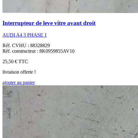
Interrupteur de leve vitre avant droit
AUDI A4 3 PHASE 1
Réf. CVHU : 88328829
Réf. constructeur : 8K0959855AV10
25,50 €
TTC
livraison offerte !
ajouter au panier