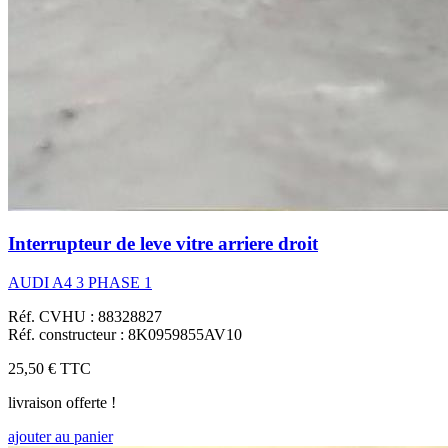
Interrupteur de leve vitre arriere droit
AUDI A4 3 PHASE 1
Réf. CVHU : 88328827
Réf. constructeur : 8K0959855AV10
25,50 €
TTC
livraison offerte !
ajouter au panier