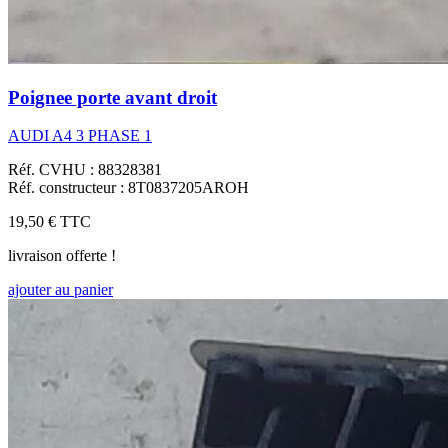
Poignee porte avant droit
AUDI A4 3 PHASE 1
Réf. CVHU : 88328381
Réf. constructeur : 8T0837205AROH
19,50 €
TTC
livraison offerte !
ajouter au panier