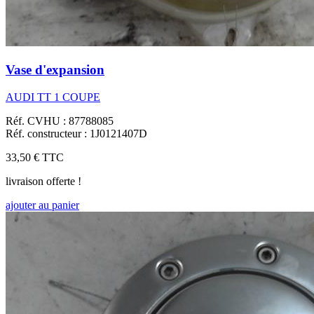
Vase d'expansion
AUDI TT 1 COUPE
Réf. CVHU : 87788085
Réf. constructeur : 1J0121407D
33,50 €
TTC
livraison offerte !
ajouter au panier