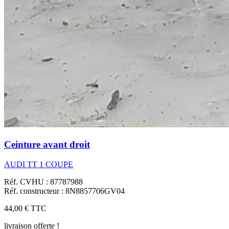
Ceinture avant droit
AUDI TT 1 COUPE
Réf. CVHU : 87787988
Réf. constructeur : 8N8857706GV04
44,00 €
TTC
livraison offerte !