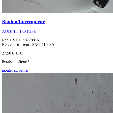
Bouton/Interrupteur
AUDI TT 1 COUPE
Réf. CVHU : 87788161
Réf. constructeur : 8N0941503A
27,50 €
TTC
livraison offerte !
ajouter au panier