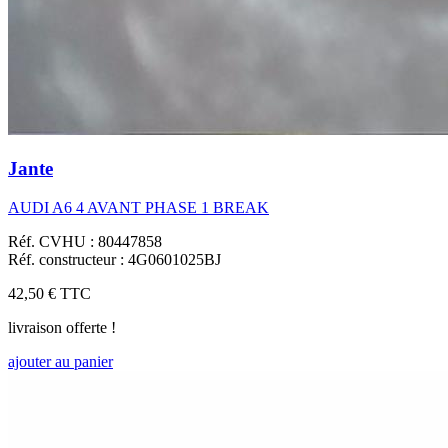
Jante
AUDI A6 4 AVANT PHASE 1 BREAK
Réf. CVHU : 80447858
Réf. constructeur : 4G0601025BJ
42,50 €
TTC
livraison offerte !
ajouter au panier