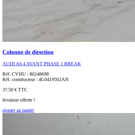
Colonne de direction
AUDI A6 4 AVANT PHASE 1 BREAK
Réf. CVHU : 80248698
Réf. constructeur : 4G0419502AN
37,50 €
TTC
livraison offerte !
ajouter au panier