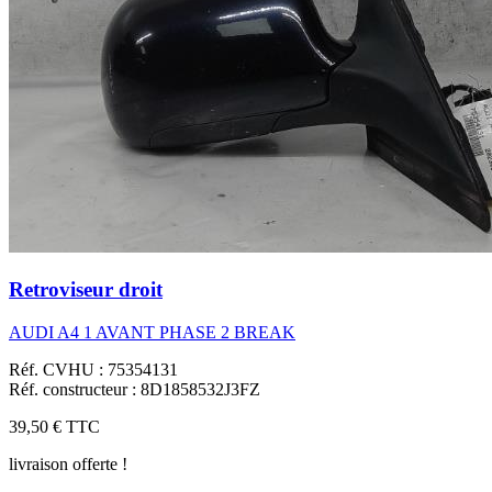
Retroviseur droit
AUDI A4 1 AVANT PHASE 2 BREAK
Réf. CVHU : 75354131
Réf. constructeur : 8D1858532J3FZ
39,50 €
TTC
livraison offerte !