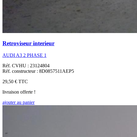
Retroviseur interieur
AUDI A3 2 PHASE 1
Réf. CVHU : 23124804
Réf. constructeur : 8D0857511AEP5
29,50 €
TTC
livraison offerte !
ajouter au panier