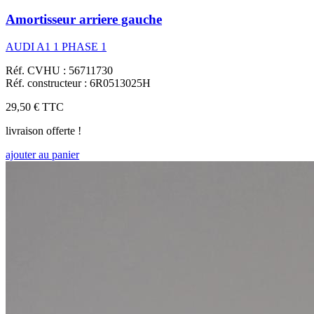
Amortisseur arriere gauche
AUDI A1 1 PHASE 1
Réf. CVHU : 56711730
Réf. constructeur : 6R0513025H
29,50 €
TTC
livraison offerte !
ajouter au panier