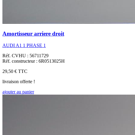
Amortisseur arriere droit
AUDI A1 1 PHASE 1
Réf. CVHU : 56711729
Réf. constructeur : 6R0513025H
29,50 €
TTC
livraison offerte !
ajouter au panier