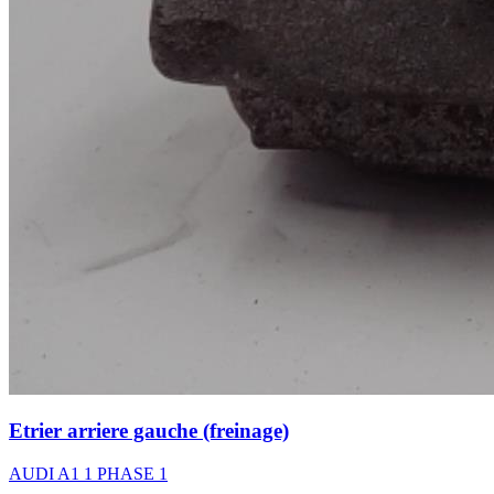
Etrier arriere gauche (freinage)
AUDI A1 1 PHASE 1