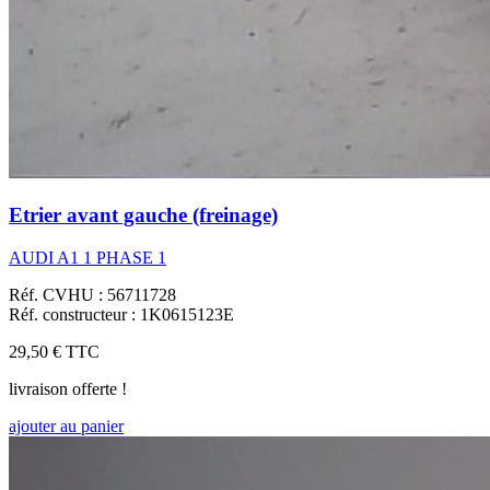
Etrier avant gauche (freinage)
AUDI A1 1 PHASE 1
Réf. CVHU : 56711728
Réf. constructeur : 1K0615123E
29,50 €
TTC
livraison offerte !
ajouter au panier