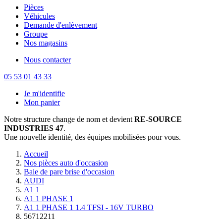
Pièces
Véhicules
Demande d'enlèvement
Groupe
Nos magasins
Nous contacter
05 53 01 43 33
Je m'identifie
Mon panier
Notre structure change de nom et devient
RE-SOURCE
INDUSTRIES 47
.
Une nouvelle identité, des équipes mobilisées pour vous.
Accueil
Nos pièces auto d'occasion
Baie de pare brise d'occasion
AUDI
A1 1
A1 1 PHASE 1
A1 1 PHASE 1 1.4 TFSI - 16V TURBO
56712211