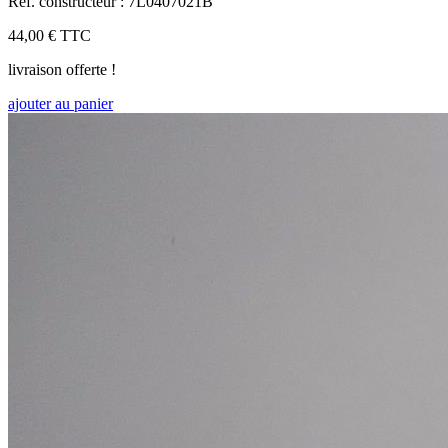
Réf. constructeur : 7L0407021B
44,00 €
TTC
livraison offerte !
ajouter au panier