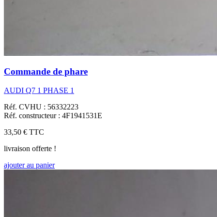
Commande de phare
AUDI Q7 1 PHASE 1
Réf. CVHU : 56332223
Réf. constructeur : 4F1941531E
33,50 €
TTC
livraison offerte !
ajouter au panier