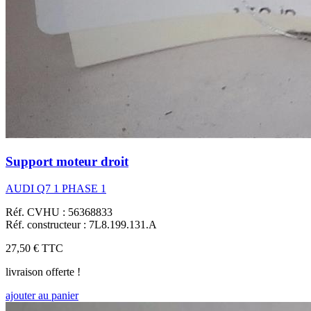
Support moteur droit
AUDI Q7 1 PHASE 1
Réf. CVHU : 56368833
Réf. constructeur : 7L8.199.131.A
27,50 €
TTC
livraison offerte !
ajouter au panier