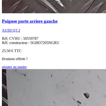
Poignee porte arriere gauche
AUDI Q3 2
Réf. CVHU : 50559787
Réf. constructeur : 5G0837205NGRU
25,50 €
TTC
livraison offerte !
ajouter au panier