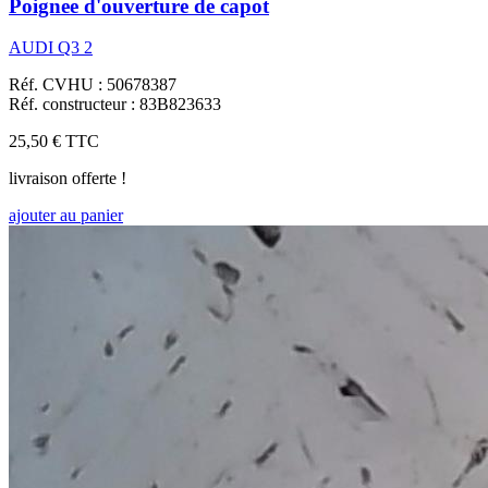
Poignee d'ouverture de capot
AUDI Q3 2
Réf. CVHU : 50678387
Réf. constructeur : 83B823633
25,50 €
TTC
livraison offerte !
ajouter au panier