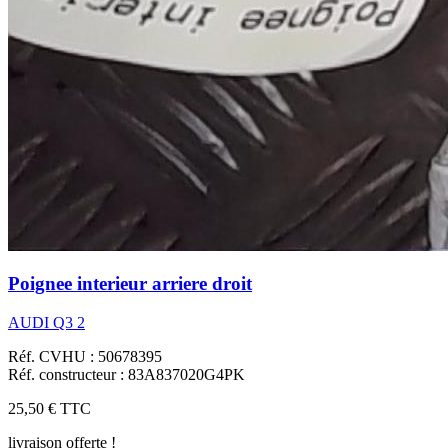
Poignee interieur arriere droit
AUDI Q3 2
Réf. CVHU : 50678395
Réf. constructeur : 83A837020G4PK
25,50 €
TTC
livraison offerte !