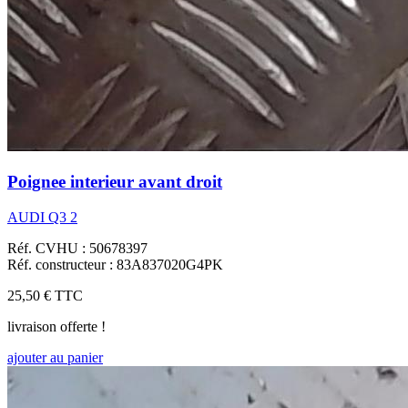
Poignee interieur avant droit
AUDI Q3 2
Réf. CVHU : 50678397
Réf. constructeur : 83A837020G4PK
25,50 €
TTC
livraison offerte !
ajouter au panier