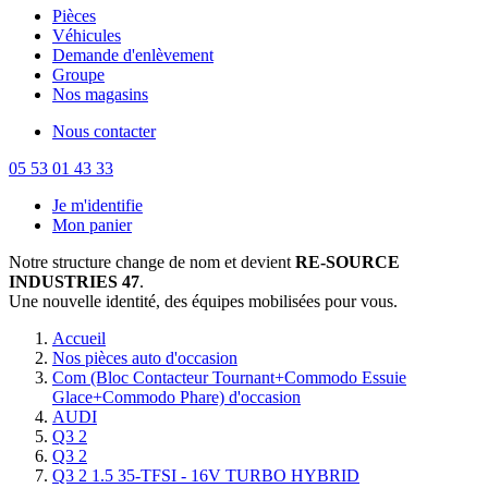
Pièces
Véhicules
Demande d'enlèvement
Groupe
Nos magasins
Nous contacter
05 53 01 43 33
Je m'identifie
Mon panier
Notre structure change de nom et devient
RE-SOURCE
INDUSTRIES 47
.
Une nouvelle identité, des équipes mobilisées pour vous.
Accueil
Nos pièces auto d'occasion
Com (Bloc Contacteur Tournant+Commodo Essuie
Glace+Commodo Phare) d'occasion
AUDI
Q3 2
Q3 2
Q3 2 1.5 35-TFSI - 16V TURBO HYBRID