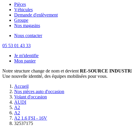
Pièces
Véhicules
Demande d'enlèvement
Groupe
Nos magasins
Nous contacter
05 53 01 43 33
Je m'identifie
Mon panier
Notre structure change de nom et devient
RE-SOURCE INDUSTRI
Une nouvelle identité, des équipes mobilisées pour vous.
Accueil
Nos pièces auto d'occasion
Volant d'occasion
AUDI
A2
A2
A2 1.6 FSI - 16V
32537175