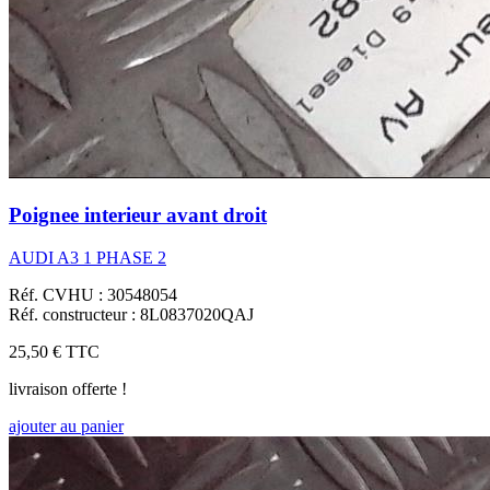
Poignee interieur avant droit
AUDI A3 1 PHASE 2
Réf. CVHU : 30548054
Réf. constructeur : 8L0837020QAJ
25,50 €
TTC
livraison offerte !
ajouter au panier