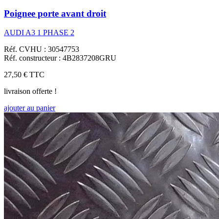
Poignee porte avant droit
AUDI A3 1 PHASE 2
Réf. CVHU : 30547753
Réf. constructeur : 4B2837208GRU
27,50 €
TTC
livraison offerte !
ajouter au panier