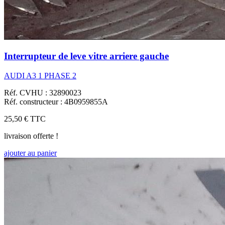
Interrupteur de leve vitre arriere gauche
AUDI A3 1 PHASE 2
Réf. CVHU : 32890023
Réf. constructeur : 4B0959855A
25,50 €
TTC
livraison offerte !
ajouter au panier