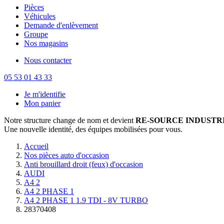
Pièces
Véhicules
Demande d'enlèvement
Groupe
Nos magasins
Nous contacter
05 53 01 43 33
Je m'identifie
Mon panier
Notre structure change de nom et devient
RE-SOURCE INDUSTRI
Une nouvelle identité, des équipes mobilisées pour vous.
Accueil
Nos pièces auto d'occasion
Anti brouillard droit (feux) d'occasion
AUDI
A4 2
A4 2 PHASE 1
A4 2 PHASE 1 1.9 TDI - 8V TURBO
28370408