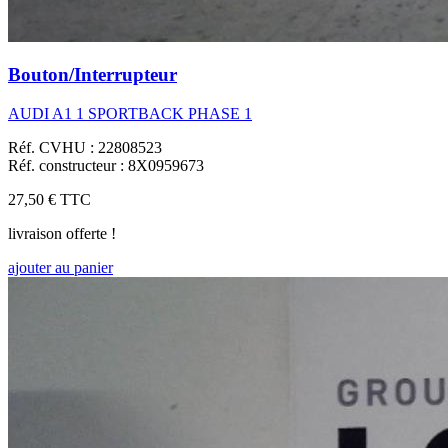
Bouton/Interrupteur
AUDI A1 1 SPORTBACK PHASE 1
Réf. CVHU : 22808523
Réf. constructeur : 8X0959673
27,50 €
TTC
livraison offerte !
ajouter au panier