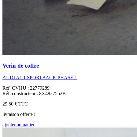
Verin de coffre
AUDI A1 1 SPORTBACK PHASE 1
Réf. CVHU : 22779289
Réf. constructeur : 8X4827552B
29,50 €
TTC
livraison offerte !
ajouter au panier