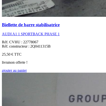
Biellette de barre stabilisatrice
AUDI A1 1 SPORTBACK PHASE 1
Réf. CVHU : 22778067
Réf. constructeur : 2Q0411315B
25,50 €
TTC
livraison offerte !
ajouter au panier