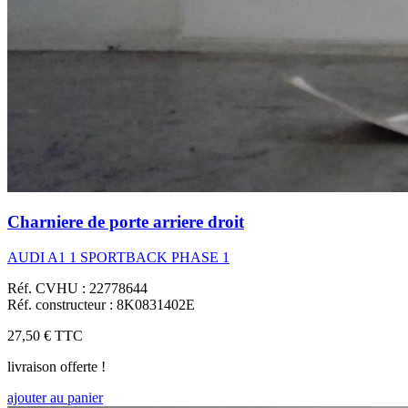
Charniere de porte arriere droit
AUDI A1 1 SPORTBACK PHASE 1
Réf. CVHU : 22778644
Réf. constructeur : 8K0831402E
27,50 €
TTC
livraison offerte !
ajouter au panier