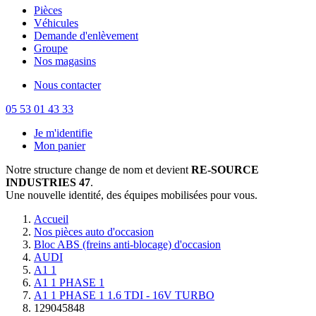
Pièces
Véhicules
Demande d'enlèvement
Groupe
Nos magasins
Nous contacter
05 53 01 43 33
Je m'identifie
Mon panier
Notre structure change de nom et devient
RE-SOURCE
INDUSTRIES 47
.
Une nouvelle identité, des équipes mobilisées pour vous.
Accueil
Nos pièces auto d'occasion
Bloc ABS (freins anti-blocage) d'occasion
AUDI
A1 1
A1 1 PHASE 1
A1 1 PHASE 1 1.6 TDI - 16V TURBO
129045848