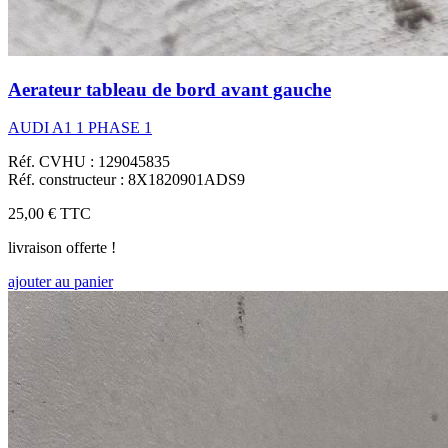
Aerateur tableau de bord avant gauche
AUDI A1 1 PHASE 1
Réf. CVHU : 129045835
Réf. constructeur : 8X1820901ADS9
25,00 €
TTC
livraison offerte !
ajouter au panier