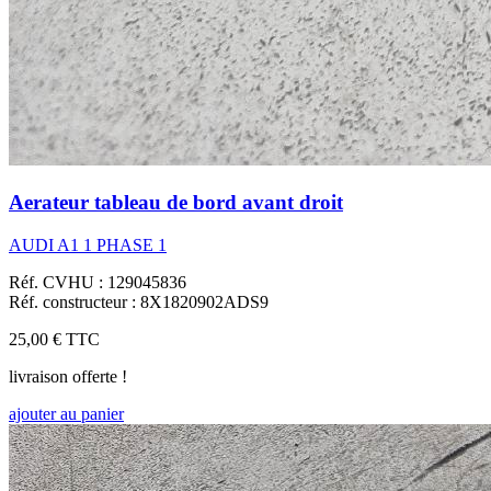
Aerateur tableau de bord avant droit
AUDI A1 1 PHASE 1
Réf. CVHU : 129045836
Réf. constructeur : 8X1820902ADS9
25,00 €
TTC
livraison offerte !
ajouter au panier