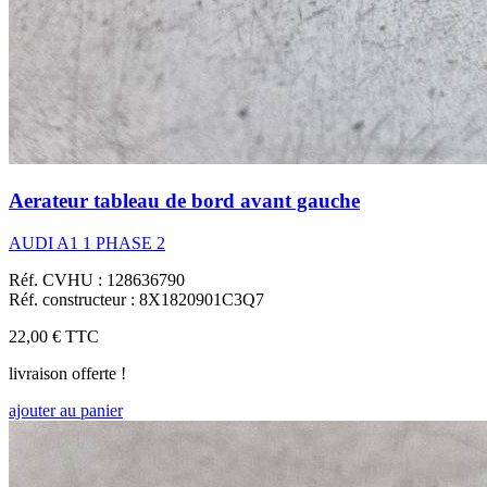
Aerateur tableau de bord avant gauche
AUDI A1 1 PHASE 2
Réf. CVHU : 128636790
Réf. constructeur : 8X1820901C3Q7
22,00 €
TTC
livraison offerte !
ajouter au panier