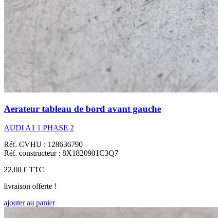
Aerateur tableau de bord avant gauche
AUDI A1 1 PHASE 2
Réf. CVHU : 128636790
Réf. constructeur : 8X1820901C3Q7
22,00 €
TTC
livraison offerte !
ajouter au panier