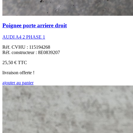
Poignee porte arriere droit
AUDI A4 2 PHASE 1
Réf. CVHU : 115194268
Réf. constructeur : 8E0839207
25,50 €
TTC
livraison offerte !
ajouter au panier