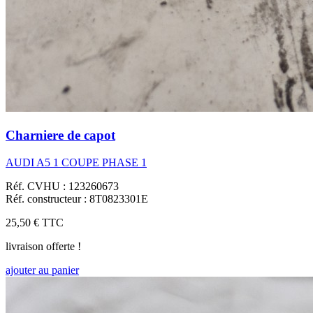
Charniere de capot
AUDI A5 1 COUPE PHASE 1
Réf. CVHU : 123260673
Réf. constructeur : 8T0823301E
25,50 €
TTC
livraison offerte !
ajouter au panier