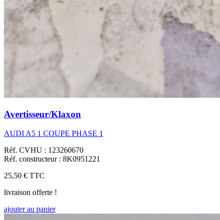
Avertisseur/Klaxon
AUDI A5 1 COUPE PHASE 1
Réf. CVHU : 123260670
Réf. constructeur : 8K0951221
25,50 €
TTC
livraison offerte !
ajouter au panier