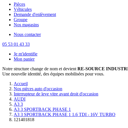
Pièces
Véhicules
Demande d'enlèvement
Groupe
Nos magasins
Nous contacter
05 53 01 43 33
Je m'identifie
Mon panier
Notre structure change de nom et devient
RE-SOURCE INDUSTRI
Une nouvelle identité, des équipes mobilisées pour vous.
Accueil
Nos pièces auto d'occasion
Interrupteur de leve vitre avant droit d'occasion
AUDI
A3 3
A3 3 SPORTBACK PHASE 1
A3 3 SPORTBACK PHASE 1 1.6 TDI - 16V TURBO
121401818