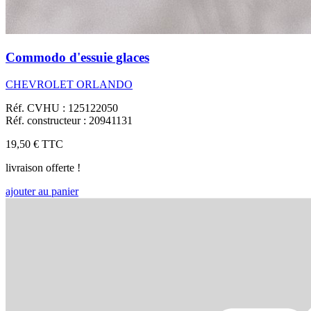
Commodo d'essuie glaces
CHEVROLET ORLANDO
Réf. CVHU : 125122050
Réf. constructeur : 20941131
19,50 €
TTC
livraison offerte !
ajouter au panier