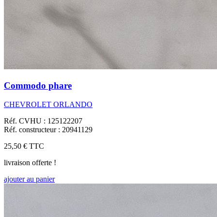
Commodo phare
CHEVROLET ORLANDO
Réf. CVHU : 125122207
Réf. constructeur : 20941129
25,50 €
TTC
livraison offerte !
ajouter au panier