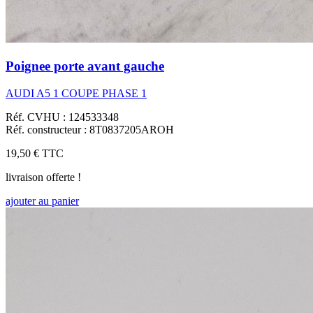
Poignee porte avant gauche
AUDI A5 1 COUPE PHASE 1
Réf. CVHU : 124533348
Réf. constructeur : 8T0837205AROH
19,50 €
TTC
livraison offerte !
ajouter au panier