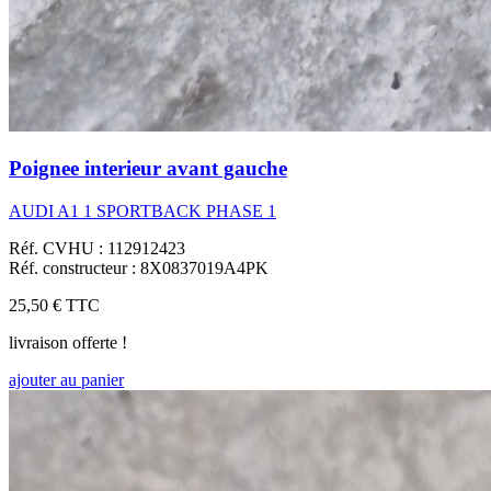
Poignee interieur avant gauche
AUDI A1 1 SPORTBACK PHASE 1
Réf. CVHU : 112912423
Réf. constructeur : 8X0837019A4PK
25,50 €
TTC
livraison offerte !
ajouter au panier