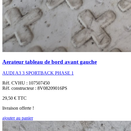
Aerateur tableau de bord avant gauche
AUDI A3 3 SPORTBACK PHASE 1
Réf. CVHU : 107507450
Réf. constructeur : 8V08209016PS
29,50 €
TTC
livraison offerte !
ajouter au panier