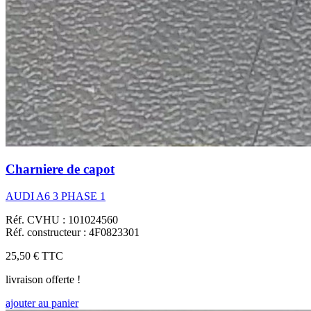
Charniere de capot
AUDI A6 3 PHASE 1
Réf. CVHU : 101024560
Réf. constructeur : 4F0823301
25,50 €
TTC
livraison offerte !
ajouter au panier