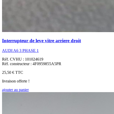
Interrupteur de leve vitre arriere droit
AUDI A6 3 PHASE 1
Réf. CVHU : 101024619
Réf. constructeur : 4F0959855A5PR
25,50 €
TTC
livraison offerte !
ajouter au panier