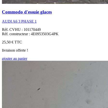
Commodo d'essuie glaces
AUDI A6 3 PHASE 1
Réf. CVHU : 101170449
Réf. constructeur : 4E0953503G4PK
25,50 €
TTC
livraison offerte !
ajouter au panier