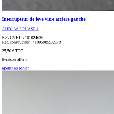
Interrupteur de leve vitre arriere gauche
AUDI A6 3 PHASE 1
Réf. CVHU : 101024636
Réf. constructeur : 4F0959855A5PR
25,50 €
TTC
livraison offerte !
ajouter au panier